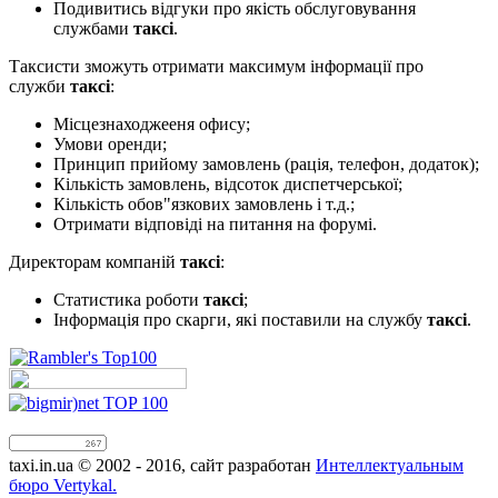
Подивитись відгуки про якість обслуговування
службами
таксі
.
Таксисти зможуть отримати максимум інформації про
служби
таксі
:
Місцезнаходжееня офису;
Умови оренди;
Принцип прийому замовлень (рація, телефон, додаток);
Кількість замовлень, відсоток диспетчерської;
Кількість обов"язкових замовлень і т.д.;
Отримати відповіді на питання на форумі.
Директорам компаній
таксі
:
Статистика роботи
таксі
;
Інформація про скарги, які поставили на службу
таксі
.
taxi.in.ua © 2002 - 2016, сайт разработан
Интеллектуальным
бюро Vertykal.