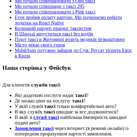
Ми почали співпрацювати з Opti таксі
Ми почали співпрацю з таксі 295
Ми почали співпрацювати з Pink таксі
Evos зробив оплату картою. Ми починаємо робити
додатки на React Native
Колишній нардеп працює таксистом
В Шанхаї запуститься таксі без водіїв
Пілот таксі в Житомирі возить медиків безкоштовно
Місто чекає свого героя
MobilAuto потужно зайшов до Сум. Регсат тіснить Евос
в Києві
Наша сторінка у Фейсбук
Для клиентів
служби таксі
:
Які додаткові послуги надає
таксі
?
Де низькі ціни на послуги
таксі
?
У якій службі
таксі
тільки комфортабельні авто?
В яку службу
таксі
швидше за все додзвонитися?
В якій зі
служб таксі
найбільша ймовірність швидкої
подачі авто?
Замовлення таксі
через інтернет (в режимі онлайн) із
попереднім прорахунком вартості замовлення.