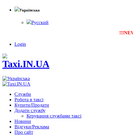
Українська
Русский
!!!NEW
Т
Login
Служби
Робота в таксі
Купити/Продати
Додати службу
Керування службами таксі
Новини
Відгуки/Реклама
Про сайт